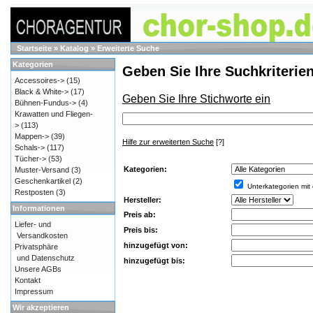
Startseite
»
Katalog
»
Erweiterte Suche
Kategorien
Geben Sie Ihre Suchkriterien
Accessoires->
(15)
Black & White->
(17)
Geben Sie Ihre Stichworte ein
Bühnen-Fundus->
(4)
Krawatten und Fliegen-
>
(113)
Mappen->
(39)
Hilfe zur erweiterten Suche
[?]
Schals->
(117)
Tücher->
(53)
Kategorien:
Muster-Versand
(3)
Geschenkartikel
(2)
Unterkategorien mit
Restposten
(3)
Hersteller:
Informationen
Preis ab:
Liefer- und
Preis bis:
Versandkosten
hinzugefügt von:
Privatsphäre
und Datenschutz
hinzugefügt bis:
Unsere AGBs
Kontakt
Impressum
Wir akzeptieren