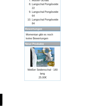
Muster-Schals
Langschal Pongéseide
22
Langschal Pongéseide
64
Langschal Pongéseide
84
Bewertungen
Momentan gibt es noch
keine Bewertungen
Neue Produkte
Weißer Seidenschal - 180
lang
25.00€