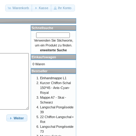
Warenkorb
Kasse
Ihr Konto
Schnellsuche
Verwenden Sie Stichworte,
um ein Produkt zu finden.
erweiterte Suche
Einkaufswagen
0 Waren
Bestseller
Einhandmappe L1
Kurzer Chiffon-Schal
150*45 - Anis-Cyan-
Royal
Mappe A7 - Skai -
Schwarz
Langschal Pongéseide
39
22 Chiffon-Langschal •
Weiter
Rot
Langschal Pongéseide
73