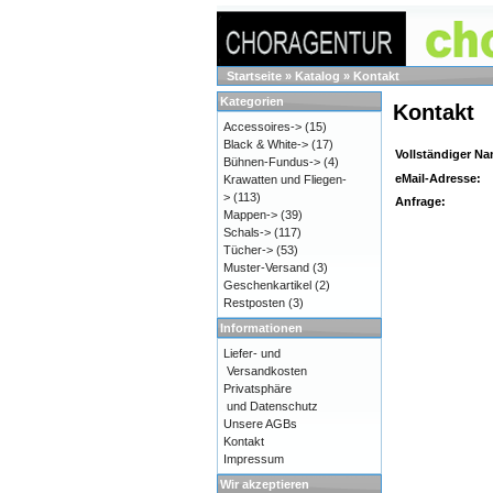
Startseite
»
Katalog
»
Kontakt
Kategorien
Kontakt
Accessoires->
(15)
Black & White->
(17)
Vollständiger N
Bühnen-Fundus->
(4)
eMail-Adresse:
Krawatten und Fliegen-
>
(113)
Anfrage:
Mappen->
(39)
Schals->
(117)
Tücher->
(53)
Muster-Versand
(3)
Geschenkartikel
(2)
Restposten
(3)
Informationen
Liefer- und
Versandkosten
Privatsphäre
und Datenschutz
Unsere AGBs
Kontakt
Impressum
Wir akzeptieren