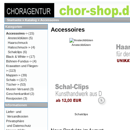
Startseite
»
Katalog
»
Accessoires
Kategorien
Accessoires
Accessoires
->
(15)
Ansteckblüten
(5)
Haarschmuck
Ansteckblüten
Halsschmuck->
(4)
Schalclips
(6)
Black & White->
(17)
Bühnen-Fundus->
(4)
Krawatten und Fliegen-
>
(113)
Mappen->
(39)
Schals->
(117)
Tücher->
(53)
Muster-Versand
(3)
Geschenkartikel
(2)
Restposten
(3)
Informationen
Liefer- und
Schalclips
Versandkosten
Privatsphäre
und Datenschutz