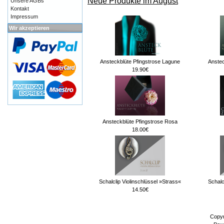
Neue Produkte im August
Unsere AGBs
Kontakt
Impressum
Wir akzeptieren
Ansteckblüte Pfingstrose Lagune
Anstec
19.90€
Ansteckblüte Pfingstrose Rosa
18.00€
Schalclip Violinschlüssel »Strass«
Schalc
14.50€
Copyr