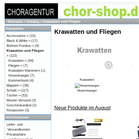
Startseite
»
Katalog
»
Krawatten und Fliegen
Kategorien
Krawatten und Fliegen
Accessoires->
(15)
Black & White->
(17)
Bühnen-Fundus->
(4)
Krawatten und Fliegen
-
>
(113)
Krawatten->
(94)
Fliegen->
(7)
Krawatten-Klammern
(1)
Hosentraeger
(7)
Krawatten
Kummerbund
(4)
Mappen->
(39)
Schals->
(117)
Hosentraeger
Tücher->
(53)
Muster-Versand
(3)
Geschenkartikel
(2)
Neue Produkte im August
Restposten
(3)
Informationen
Liefer- und
Versandkosten
Privatsphäre