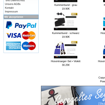
und Datenschutz
Unsere AGBs
Kummerbund - grau
Kontakt
19.90€
Impressum
Wir akzeptieren
Kummerbund - schwarz
Hos
19.90€
Hosentraeger-Set • Violett
Hosen
30.25€
Copyr
Pow