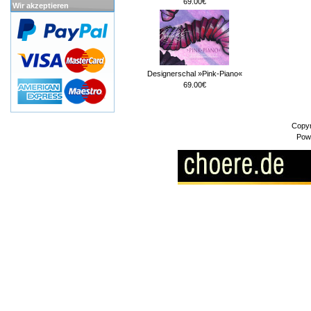
69.00€
Wir akzeptieren
Designerschal »Pink-Piano«
69.00€
Copyr
Pow