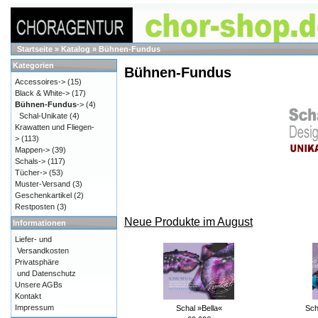
Startseite
»
Katalog
»
Bühnen-Fundus
Kategorien
Bühnen-Fundus
Accessoires->
(15)
Black & White->
(17)
Bühnen-Fundus
->
(4)
Schal-Unikate
(4)
Krawatten und Fliegen-
>
(113)
Mappen->
(39)
Schals->
(117)
Tücher->
(53)
Muster-Versand
(3)
Geschenkartikel
(2)
Restposten
(3)
Neue Produkte im August
Informationen
Liefer- und
Versandkosten
Privatsphäre
und Datenschutz
Unsere AGBs
Kontakt
Impressum
Schal »Bella«
Sch