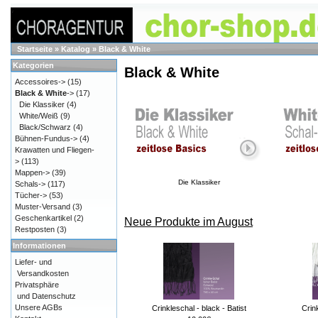
Startseite
»
Katalog
»
Black & White
Kategorien
Black & White
Accessoires->
(15)
Black & White
->
(17)
Die Klassiker
(4)
White/Weiß
(9)
Black/Schwarz
(4)
Bühnen-Fundus->
(4)
Krawatten und Fliegen-
>
(113)
Mappen->
(39)
Die Klassiker
Schals->
(117)
Tücher->
(53)
Muster-Versand
(3)
Geschenkartikel
(2)
Neue Produkte im August
Restposten
(3)
Informationen
Liefer- und
Versandkosten
Privatsphäre
und Datenschutz
Unsere AGBs
Crinkleschal - black - Batist
Crin