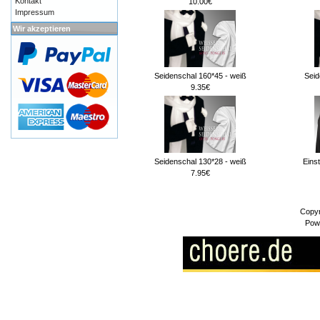
Kontakt
10.00€
Impressum
Wir akzeptieren
Seidenschal 160*45 - weiß
Seid
9.35€
Seidenschal 130*28 - weiß
Eins
7.95€
Copyr
Pow