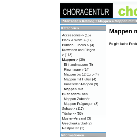
Startseite
»
Katalog
»
Mappen
»
Mappen mit 
Kategorien
Mappen m
Accessoires->
(15)
Black & White->
(17)
Es gibt keine Produ
Bühnen-Fundus->
(4)
Krawatten und Fliegen-
>
(113)
Mappen
->
(39)
Einhandmappen
(5)
Ringmappen
(14)
Mappen bis 12 Euro
(4)
Mappen mit Hüllen
(4)
Kunstleder-Mappen
(9)
Mappen mit
Buchschrauben
Mappen-Zubehör
Mappen-Prägungen
(3)
Schals->
(117)
Tücher->
(53)
Muster-Versand
(3)
Geschenkartikel
(2)
Restposten
(3)
Informationen