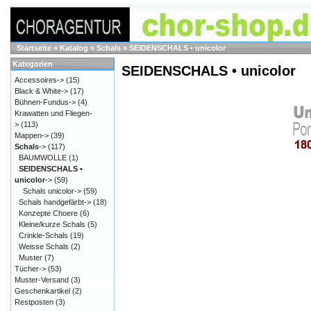
Startseite
»
Katalog
»
Schals
»
SEIDENSCHALS • unicolor
Kategorien
SEIDENSCHALS • unicolor
Accessoires->
(15)
Black & White->
(17)
Bühnen-Fundus->
(4)
Krawatten und Fliegen-
>
(113)
Mappen->
(39)
Schals
->
(117)
BAUMWOLLE
(1)
SEIDENSCHALS •
unicolor
->
(59)
Schals unicolor->
(59)
Schals handgefärbt->
(18)
Konzepte Choere
(6)
Kleine/kurze Schals
(5)
Crinkle-Schals
(19)
Weisse Schals
(2)
Muster
(7)
Tücher->
(53)
Muster-Versand
(3)
Geschenkartikel
(2)
Restposten
(3)