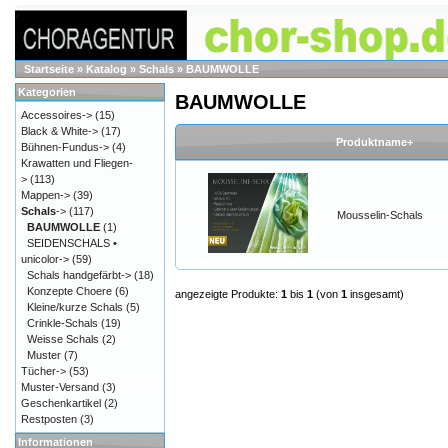
Startseite
»
Katalog
»
Schals
»
BAUMWOLLE
Kategorien
BAUMWOLLE
Accessoires->
(15)
Black & White->
(17)
Produktname+
Bühnen-Fundus->
(4)
Krawatten und Fliegen-
>
(113)
Mappen->
(39)
Schals
->
(117)
Mousselin-Schals
BAUMWOLLE
(1)
SEIDENSCHALS •
unicolor->
(59)
Schals handgefärbt->
(18)
Konzepte Choere
(6)
angezeigte Produkte:
1
bis
1
(von
1
insgesamt)
Kleine/kurze Schals
(5)
Crinkle-Schals
(19)
Weisse Schals
(2)
Muster
(7)
Tücher->
(53)
Muster-Versand
(3)
Geschenkartikel
(2)
Restposten
(3)
Informationen