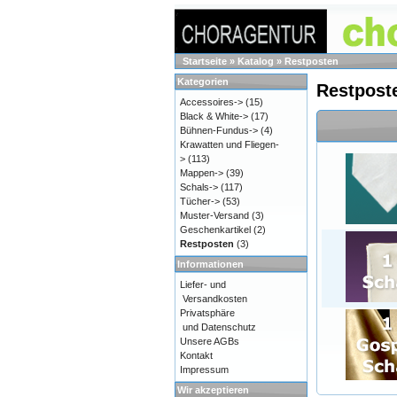
Startseite
»
Katalog
»
Restposten
Kategorien
Restpost
Accessoires->
(15)
Black & White->
(17)
Bühnen-Fundus->
(4)
Krawatten und Fliegen-
>
(113)
Mappen->
(39)
Schals->
(117)
Tücher->
(53)
Muster-Versand
(3)
Geschenkartikel
(2)
Restposten
(3)
Informationen
Liefer- und
Versandkosten
Privatsphäre
und Datenschutz
Unsere AGBs
Kontakt
Impressum
Wir akzeptieren