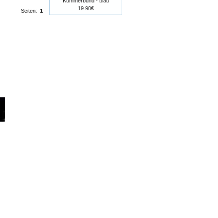
Kummerbund - blau
19.90€
Seiten:
1