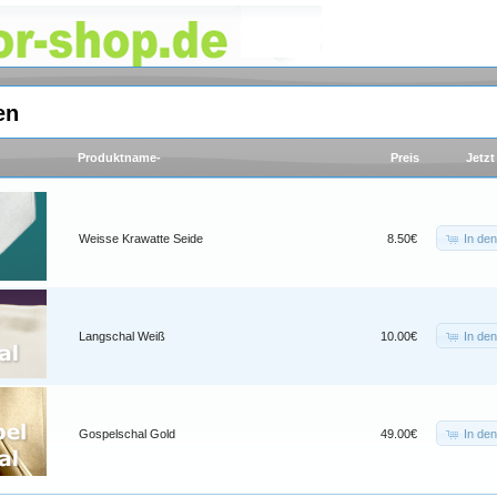
en
Produktname-
Preis
Jetzt
In de
Weisse Krawatte Seide
8.50€
In de
Langschal Weiß
10.00€
In de
Gospelschal Gold
49.00€