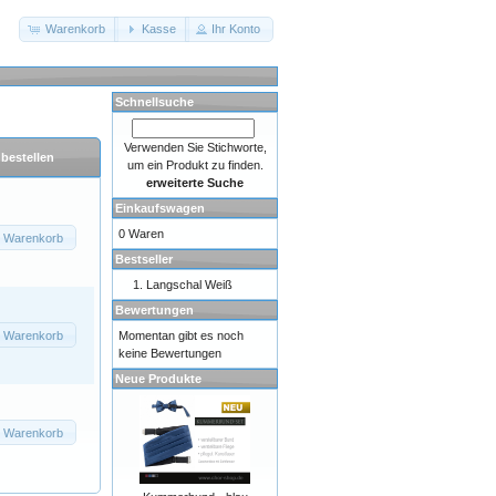
Warenkorb
Kasse
Ihr Konto
Schnellsuche
Verwenden Sie Stichworte,
 bestellen
um ein Produkt zu finden.
erweiterte Suche
Einkaufswagen
0 Waren
n Warenkorb
Bestseller
Langschal Weiß
Bewertungen
n Warenkorb
Momentan gibt es noch
keine Bewertungen
Neue Produkte
n Warenkorb