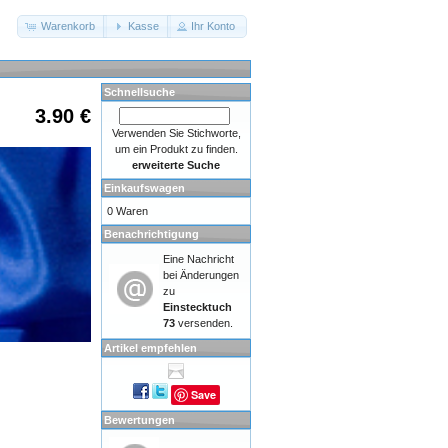
Warenkorb
Kasse
Ihr Konto
Schnellsuche
3.90 €
Verwenden Sie Stichworte,
um ein Produkt zu finden.
erweiterte Suche
Einkaufswagen
0 Waren
Benachrichtigung
Eine Nachricht
bei Änderungen
zu
Einstecktuch
73
versenden.
Artikel empfehlen
Save
Bewertungen