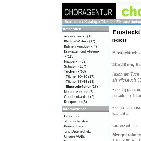
Startseite
»
Katalog
»
Tücher
»
Einstecktüche
Kategorien
Einsteck
Accessoires->
(15)
[3030038]
Black & White->
(17)
Bühnen-Fundus->
(4)
Krawatten und Fliegen-
Einstecktuch -
>
(113)
Mappen->
(39)
28 x 28 cm, Se
Schals->
(117)
Tücher
->
(53)
(auch als Tuch
Tücher 90x90
(17)
als Nickituch 55
Tücher 55x55
(18)
Einstecktücher
(18)
• seidig glänze
Muster-Versand
(3)
unicolor in 18 b
Geschenkartikel
(2)
Restposten
(3)
• echte Chinase
Informationen
waschbar
Liefer- und
Versandkosten
Lieferzeit
: 1-3
Privatsphäre
und Datenschutz
Mengenrabatte 
Unsere AGBs
1 St. 3,90 EUR