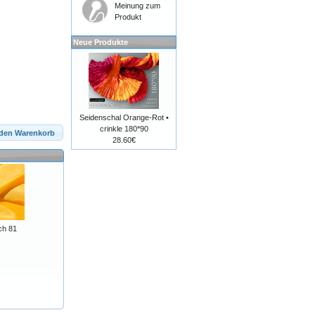
Meinung zum
Produkt
Neue Produkte
Seidenschal Orange-Rot •
crinkle 180*90
 den Warenkorb
28.60€
ch 81