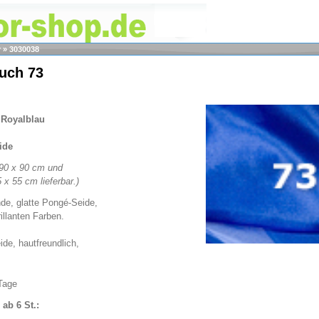
r
»
3030038
tuch 73
 Royalblau
ide
 90 x 90 cm und
 x 55 cm lieferbar.)
nde, glatte Pongé-Seide,
rillanten Farben.
ide, hautfreundlich,
 Tage
ab 6 St.: