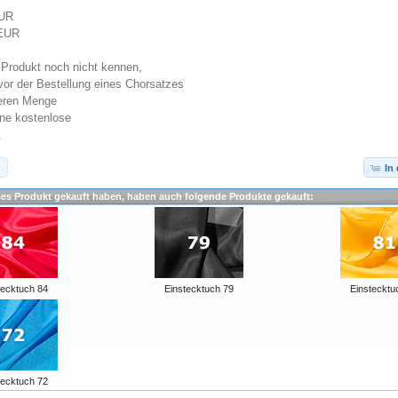
EUR
 EUR
 Produkt noch nicht kennen,
 vor der Bestellung eines Chorsatzes
ßeren Menge
ine kostenlose
.
In
ses Produkt gekauft haben, haben auch folgende Produkte gekauft:
tecktuch 84
Einstecktuch 79
Einstecktu
tecktuch 72