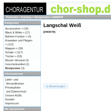
Startseite
»
Katalog
»
Restposten
»
2060078
Kategorien
Langschal Weiß
Accessoires->
(15)
[2060078]
Black & White->
(17)
Bühnen-Fundus->
(4)
Krawatten und Fliegen-
>
(113)
Mappen->
(39)
Schals->
(117)
Tücher->
(53)
Muster-Versand
(3)
Geschenkartikel
(2)
Restposten
(3)
Informationen
Liefer- und
Versandkosten
Bewertungen
Privatsphäre
und Datenschutz
Unsere AGBs
Kontakt
Impressum
Wir akzeptieren