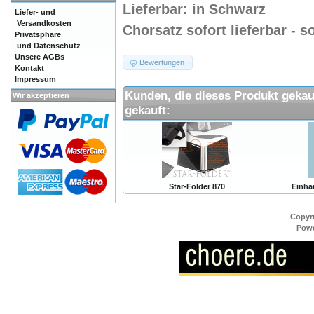
Lieferbar
: in Schwarz
Liefer- und
Versandkosten
Chorsatz sofort lieferbar - s
Privatsphäre
und Datenschutz
Unsere AGBs
Bewertungen
Kontakt
Impressum
Kunden, die dieses Produkt gekau
Wir akzeptieren
gekauft:
Star-Folder 870
Einha
Copyr
Pow