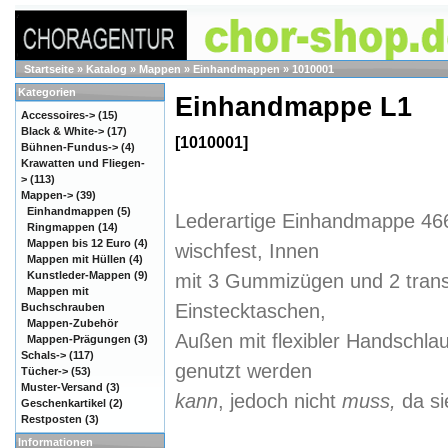
Startseite
»
Katalog
»
Mappen
»
Einhandmappen
»
1010001
Kategorien
Einhandmappe L1
Accessoires->
(15)
Black & White->
(17)
[1010001]
Bühnen-Fundus->
(4)
Krawatten und Fliegen-
>
(113)
Mappen
->
(39)
Einhandmappen
(5)
Lederartige Einhandmappe 46
Ringmappen
(14)
Mappen bis 12 Euro
(4)
wischfest, Innen
Mappen mit Hüllen
(4)
Kunstleder-Mappen
(9)
mit 3 Gummizügen und 2 tran
Mappen mit
Einstecktaschen,
Buchschrauben
Mappen-Zubehör
Außen mit flexibler Handschlau
Mappen-Prägungen
(3)
Schals->
(117)
genutzt werden
Tücher->
(53)
Muster-Versand
(3)
kann
, jedoch nicht
muss,
da si
Geschenkartikel
(2)
Restposten
(3)
Informationen