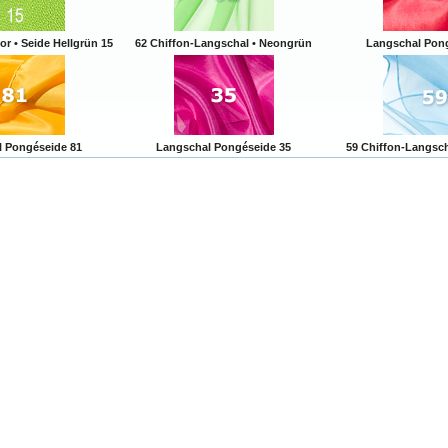
or • Seide Hellgrün 15
62 Chiffon-Langschal • Neongrün
Langschal Pong
 Pongéseide 81
Langschal Pongéseide 35
59 Chiffon-Langsch