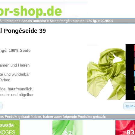
• unicolor
»
Schals unicolor
»
Seide Pongé unicolor - 180 lg.
»
2020004
l Pongéseide 39
ngé, 100% Seide
 Damen und Herren
ante und wunderbar
Farben.
ide, hautfreundlich,
wasch- und bügelbar
In
ses Produkt gekauft haben, haben auch folgende Produkte gekauft: