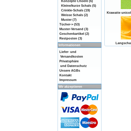
Konzepte Choere
(6)
Kleine/kurze Schals
(5)
Crinkle-Schals
(19)
Krawatte unicol
Weisse Schals
(2)
Muster
(7)
Tücher->
(53)
Muster-Versand
(3)
Geschenkartikel
(2)
Restposten
(3)
Langschal
Informationen
Liefer- und
Versandkosten
Privatsphäre
und Datenschutz
Unsere AGBs
Kontakt
Impressum
Wir akzeptieren