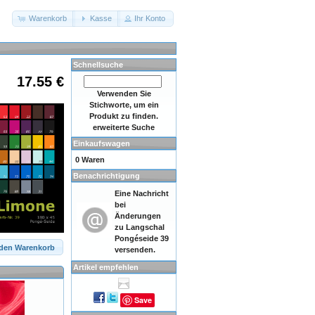
Warenkorb
Kasse
Ihr Konto
Schnellsuche
17.55 €
Verwenden Sie
Stichworte, um ein
Produkt zu finden.
erweiterte Suche
Einkaufswagen
0 Waren
Benachrichtigung
Eine Nachricht
bei
Änderungen
zu
Langschal
Pongéseide 39
 den Warenkorb
versenden.
Artikel empfehlen
Save