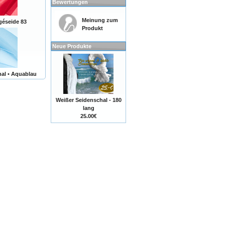
Bewertungen
Meinung zum
éseide 83
Produkt
Neue Produkte
al • Aquablau
Weißer Seidenschal - 180
lang
25.00€