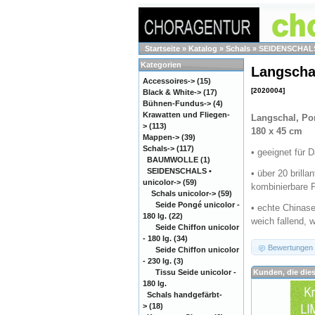
Startseite
»
Katalog
»
Schals
»
SEIDENSCHALS 
Kategorien
Langscha
Accessoires->
(15)
[2020004]
Black & White->
(17)
Bühnen-Fundus->
(4)
Krawatten und Fliegen-
Langschal, Po
>
(113)
180 x 45 cm
Mappen->
(39)
Schals
->
(117)
• geeignet für
BAUMWOLLE
(1)
SEIDENSCHALS •
• über 20 brill
unicolor
->
(59)
kombinierbare 
Schals unicolor
->
(59)
Seide Pongé unicolor -
• echte Chinase
180 lg.
(22)
weich fallend, 
Seide Chiffon unicolor
- 180 lg.
(34)
Bewertungen
Seide Chiffon unicolor
- 230 lg.
(3)
Tissu Seide unicolor -
Kunden, die die
180 lg.
Schals handgefärbt-
>
(18)