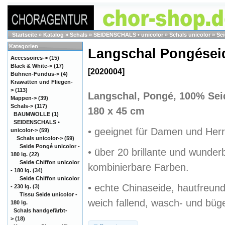
Startseite
»
Katalog
»
Schals
»
SEIDENSCHALS • unicolor
»
Schals unicolor
»
Sei
Kategorien
Langschal Pongései
Accessoires->
(15)
Black & White->
(17)
[2020004]
Bühnen-Fundus->
(4)
Krawatten und Fliegen-
>
(113)
Langschal, Pongé, 100% Sei
Mappen->
(39)
Schals
->
(117)
180 x 45 cm
BAUMWOLLE
(1)
SEIDENSCHALS •
• geeignet für Damen und Her
unicolor
->
(59)
Schals unicolor
->
(59)
Seide Pongé unicolor -
• über 20 brillante und wunder
180 lg.
(22)
Seide Chiffon unicolor
kombinierbare Farben.
- 180 lg.
(34)
Seide Chiffon unicolor
• echte Chinaseide, hautfreund
- 230 lg.
(3)
Tissu Seide unicolor -
weich fallend, wasch- und büg
180 lg.
Schals handgefärbt-
>
(18)