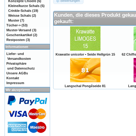
Bewertungen
Konzepte Choere
(6)
Kleine/kurze Schals
(5)
Crinkle-Schals
(19)
Kunden, die dieses Produkt gekau
Weisse Schals
(2)
gekauft:
Muster
(7)
Tücher->
(53)
Muster-Versand
(3)
Geschenkartikel
(2)
Restposten
(3)
Informationen
Liefer- und
Krawatte unicolor • Seide Hellgrün 15
62 Chiff
Versandkosten
Privatsphäre
und Datenschutz
Unsere AGBs
Kontakt
Impressum
Langschal Pongéseide 81
Lang
Wir akzeptieren