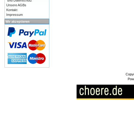
und Datenschutz
Unsere AGBs
Kontakt
Impressum
Wir akzeptieren
Copyr
Pow