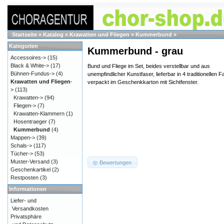
Startseite
»
Katalog
»
Krawatten und Fliegen
»
Kummerbund
»
Kategorien
Kummerbund - grau
Accessoires->
(15)
Black & White->
(17)
Bund und Fliege im Set, beides verstellbar und aus
Bühnen-Fundus->
(4)
unempfindlicher Kunstfaser, lieferbar in 4 traditionellen F
Krawatten und Fliegen
-
verpackt im Geschenkkarton mit Sichtfenster.
>
(113)
Krawatten->
(94)
Fliegen->
(7)
Krawatten-Klammern
(1)
Hosentraeger
(7)
Kummerbund
(4)
Mappen->
(39)
Schals->
(117)
Tücher->
(53)
Muster-Versand
(3)
Bewertungen
Geschenkartikel
(2)
Restposten
(3)
Informationen
Liefer- und
Versandkosten
Privatsphäre