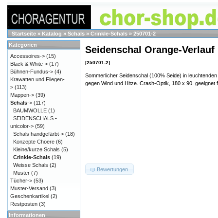
Startseite
»
Katalog
»
Schals
»
Crinkle-Schals
»
250701-2
Kategorien
Seidenschal Orange-Verlauf
Accessoires->
(15)
[250701-2]
Black & White->
(17)
Bühnen-Fundus->
(4)
Sommerlicher Seidenschal (100% Seide) in leuchtenden
Krawatten und Fliegen-
gegen Wind und Hitze. Crash-Optik, 180 x 90. geeignet
>
(113)
Mappen->
(39)
Schals
->
(117)
BAUMWOLLE
(1)
SEIDENSCHALS •
unicolor->
(59)
Schals handgefärbt->
(18)
Konzepte Choere
(6)
Kleine/kurze Schals
(5)
Crinkle-Schals
(19)
Weisse Schals
(2)
Bewertungen
Muster
(7)
Tücher->
(53)
Muster-Versand
(3)
Geschenkartikel
(2)
Restposten
(3)
Informationen