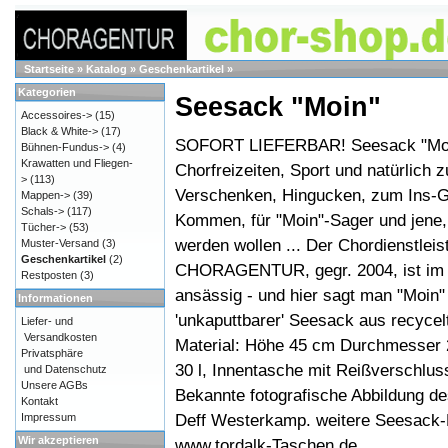
Startseite
»
Katalog
»
Geschenkartikel
»
Kategorien
Seesack "Moin"
Accessoires->
(15)
Black & White->
(17)
SOFORT LIEFERBAR! Seesack "Moin
Bühnen-Fundus->
(4)
Krawatten und Fliegen-
Chorfreizeiten, Sport und natürlich 
>
(113)
Verschenken, Hingucken, zum Ins-
Mappen->
(39)
Schals->
(117)
Kommen, für "Moin"-Sager und jene,
Tücher->
(53)
werden wollen ... Der Chordienstleis
Muster-Versand
(3)
Geschenkartikel
(2)
CHORAGENTUR, gegr. 2004, ist im
Restposten
(3)
ansässig - und hier sagt man "Moin" .
Informationen
'unkaputtbarer' Seesack aus recyce
Liefer- und
Versandkosten
Material: Höhe 45 cm Durchmesser 
Privatsphäre
30 l, Innentasche mit Reißverschlus
und Datenschutz
Unsere AGBs
Bekannte fotografische Abbildung de
Kontakt
Deff Westerkamp. weitere Seesack-
Impressum
Wir akzeptieren
www.tordalk-Taschen.de