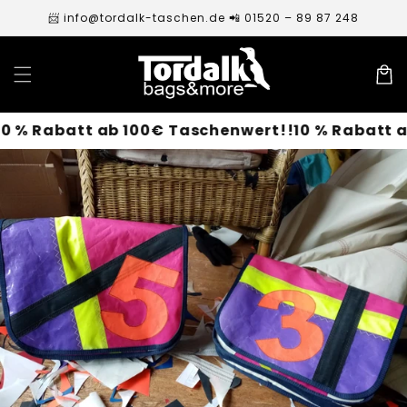
Direkt
📨 info@tordalk-taschen.de 📲 01520 – 89 87 248
zum
Inhalt
Warenko
 Rabatt ab 100€ Taschenwert!!
10 % Rabatt ab 1