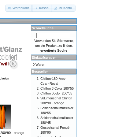
Warenkorb
Kasse
Ihr Konto
Schnellsuche
Verwenden Sie Stichworte,
um ein Produkt zu finden.
erweiterte Suche
Einkaufswagen
0 Waren
Bestseller
Chiffon-180-Anis-
oloriert
Cyan-Royal
Chiffon 3 Color 180*55
Chiffon 3color 200*55
Volumenschal Chiffon
200*90 - orange
Seidenschal multicolor
180*55
Seidenschal multicolor
180*45
Gospelschal Pongé
180*90
 200*90 - orange