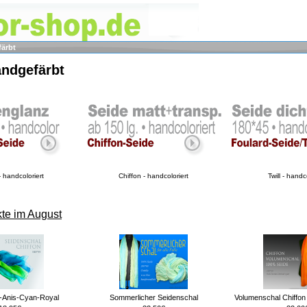
färbt
andgefärbt
 handcoloriert
Chiffon - handcoloriert
Twill - handc
te im August
0-Anis-Cyan-Royal
Sommerlicher Seidenschal
Volumenschal Chiffon