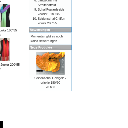
Langschal mit
€
Streifeneffekt
Schal Foulardseide
2corlor - 180*45
Seidenschal Chiffon
2color 200*55
Bewertungen
color 180*55
€
Momentan gibt es noch
keine Bewertungen
Neue Produkte
 2color 200*55
€
Seidenschal Goldgelb •
crinkle 180*90
28.60€