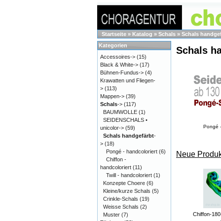
Startseite
»
Katalog
»
Schals
»
Schals handge
Kategorien
Schals h
Accessoires->
(15)
Black & White->
(17)
Bühnen-Fundus->
(4)
Krawatten und Fliegen-
>
(113)
Mappen->
(39)
Schals
->
(117)
BAUMWOLLE
(1)
SEIDENSCHALS •
Pongé -
unicolor->
(59)
Schals handgefärbt
-
>
(18)
Pongé - handcoloriert
(6)
Neue Produk
Chiffon -
handcoloriert
(11)
Twill - handcoloriert
(1)
Konzepte Choere
(6)
Kleine/kurze Schals
(5)
Crinkle-Schals
(19)
Weisse Schals
(2)
Chiffon-18
Muster
(7)