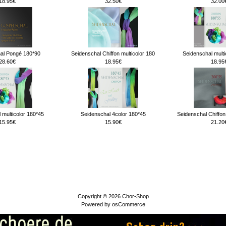
18.95€
32.50€
32.00
al Pongé 180*90
Seidenschal Chiffon multicolor 180
Seidenschal multi
28.60€
18.95€
18.95
 multicolor 180*45
Seidenschal 4color 180*45
Seidenschal Chiffon
15.95€
15.90€
21.20
Copyright © 2026
Chor-Shop
Powered by
osCommerce